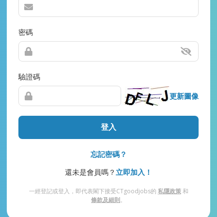
密碼
驗證碼
更新圖像
登入
忘記密碼？
還未是會員嗎？
立即加入！
一經登記或登入，即代表閣下接受CTgoodjobs的
私隱政策
和
條款及細則
。