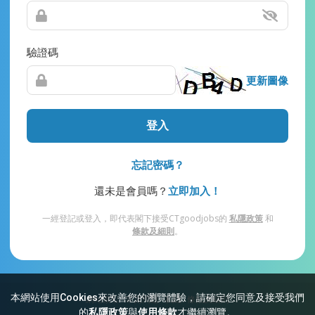
驗證碼
更新圖像
登入
忘記密碼？
還未是會員嗎？
立即加入！
一經登記或登入，即代表閣下接受CTgoodjobs的
私隱政策
和
條款及細則
。
本網站使用Cookies來改善您的瀏覽體驗，請確定您同意及接受我們
網站索引
常見問題
私隱
條款及細則
的
私隱政策
與
使用條款
才繼續瀏覽。