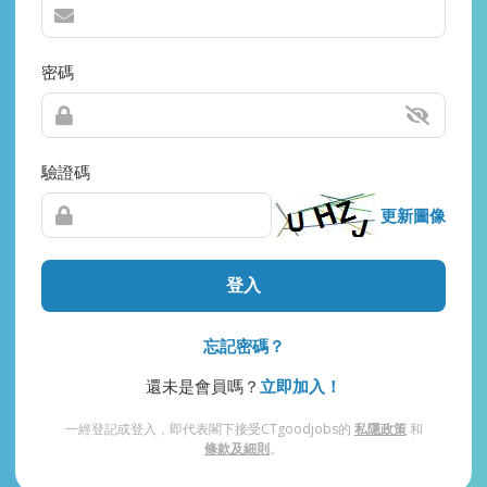
密碼
驗證碼
更新圖像
登入
忘記密碼？
還未是會員嗎？
立即加入！
一經登記或登入，即代表閣下接受CTgoodjobs的
私隱政策
和
條款及細則
。