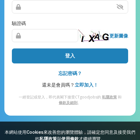
驗證碼
更新圖像
登入
忘記密碼？
還未是會員嗎？
立即加入！
一經登記或登入，即代表閣下接受CTgoodjobs的
私隱政策
和
條款及細則
。
本網站使用Cookies來改善您的瀏覽體驗，請確定您同意及接受我們
網站索引
常見問題
私隱
條款及細則
的
私隱政策
與
使用條款
才繼續瀏覽。