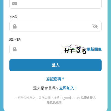
密碼
驗證碼
更新圖像
登入
忘記密碼？
還未是會員嗎？
立即加入！
一經登記或登入，即代表閣下接受CTgoodjobs的
私隱政策
和
條款及細則
。