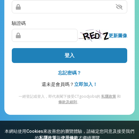
驗證碼
更新圖像
登入
忘記密碼？
還未是會員嗎？
立即加入！
一經登記或登入，即代表閣下接受CTgoodjobs的
私隱政策
和
條款及細則
。
本網站使用Cookies來改善您的瀏覽體驗，請確定您同意及接受我們
網站索引
常見問題
私隱
條款及細則
的
私隱政策
與
使用條款
才繼續瀏覽。