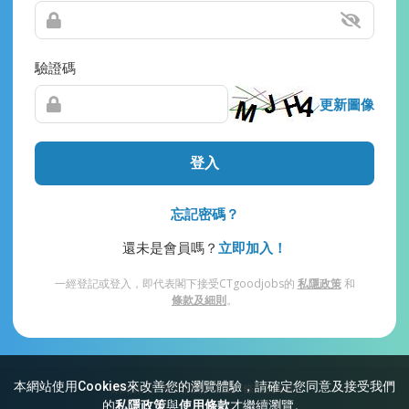
驗證碼
更新圖像
登入
忘記密碼？
還未是會員嗎？
立即加入！
一經登記或登入，即代表閣下接受CTgoodjobs的
私隱政策
和
條款及細則
。
本網站使用Cookies來改善您的瀏覽體驗，請確定您同意及接受我們
網站索引
常見問題
私隱
條款及細則
的
私隱政策
與
使用條款
才繼續瀏覽。