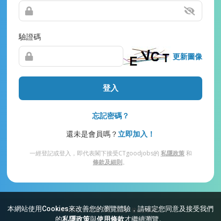
驗證碼
更新圖像
登入
忘記密碼？
還未是會員嗎？
立即加入！
一經登記或登入，即代表閣下接受CTgoodjobs的
私隱政策
和
條款及細則
。
本網站使用Cookies來改善您的瀏覽體驗，請確定您同意及接受我們
網站索引
常見問題
私隱
條款及細則
的
私隱政策
與
使用條款
才繼續瀏覽。