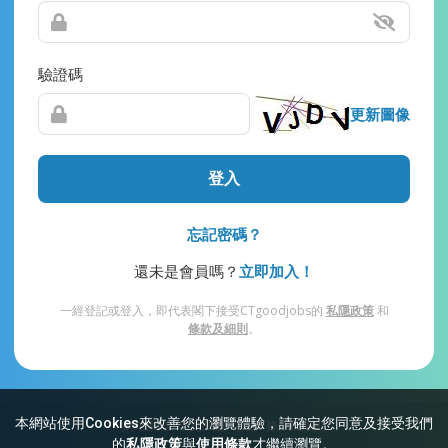
驗證碼
更新圖像
登入
忘記密碼？
還未是會員嗎？
立即加入！
一經登記或登入，即代表閣下接受CTgoodjobs的
私隱政策
和
條款及細則
。
本網站使用Cookies來改善您的瀏覽體驗，請確定您同意及接受我們
網站索引
常見問題
私隱
條款及細則
的
私隱政策
與
使用條款
才繼續瀏覽。