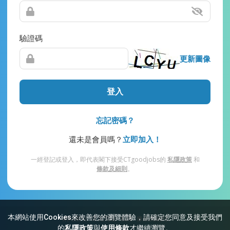
驗證碼
更新圖像
登入
忘記密碼？
還未是會員嗎？
立即加入！
一經登記或登入，即代表閣下接受CTgoodjobs的
私隱政策
和
條款及細則
。
本網站使用Cookies來改善您的瀏覽體驗，請確定您同意及接受我們
網站索引
常見問題
私隱
條款及細則
的
私隱政策
與
使用條款
才繼續瀏覽。