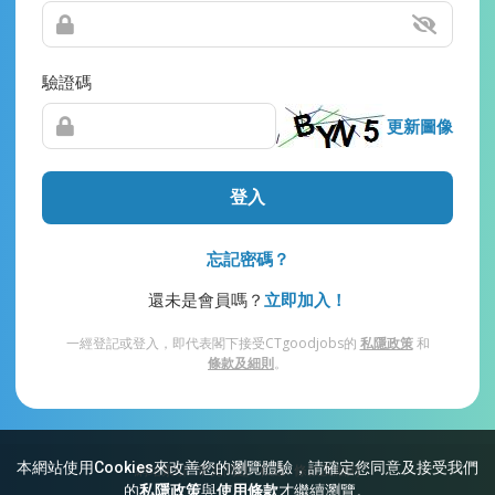
驗證碼
更新圖像
登入
忘記密碼？
還未是會員嗎？
立即加入！
一經登記或登入，即代表閣下接受CTgoodjobs的
私隱政策
和
條款及細則
。
本網站使用Cookies來改善您的瀏覽體驗，請確定您同意及接受我們
網站索引
常見問題
私隱
條款及細則
的
私隱政策
與
使用條款
才繼續瀏覽。