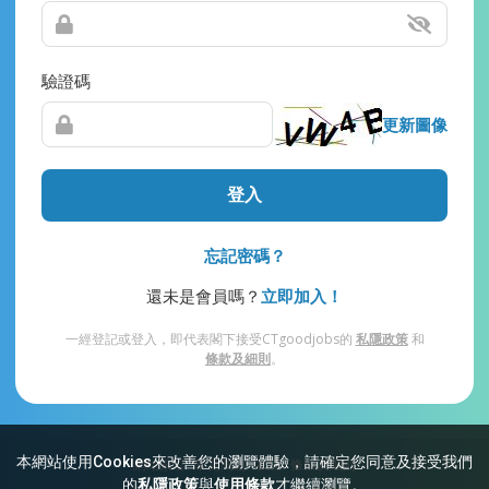
驗證碼
更新圖像
登入
忘記密碼？
還未是會員嗎？
立即加入！
一經登記或登入，即代表閣下接受CTgoodjobs的
私隱政策
和
條款及細則
。
本網站使用Cookies來改善您的瀏覽體驗，請確定您同意及接受我們
網站索引
常見問題
私隱
條款及細則
的
私隱政策
與
使用條款
才繼續瀏覽。