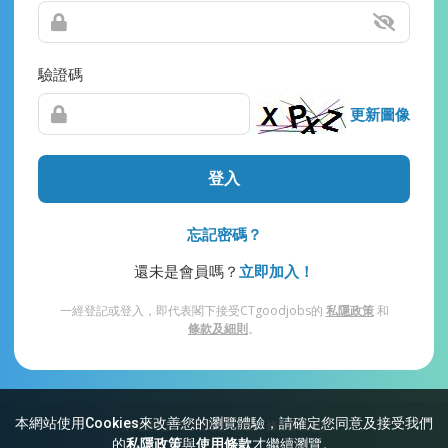
驗證碼
更新圖像
登入
忘記密碼？
還未是會員嗎？
立即加入！
一經登記或登入，即代表閣下接受CTgoodjobs的
私隱政策
和
條款及細則
。
本網站使用Cookies來改善您的瀏覽體驗，請確定您同意及接受我們
網站索引
常見問題
私隱
條款及細則
的
私隱政策
與
使用條款
才繼續瀏覽。