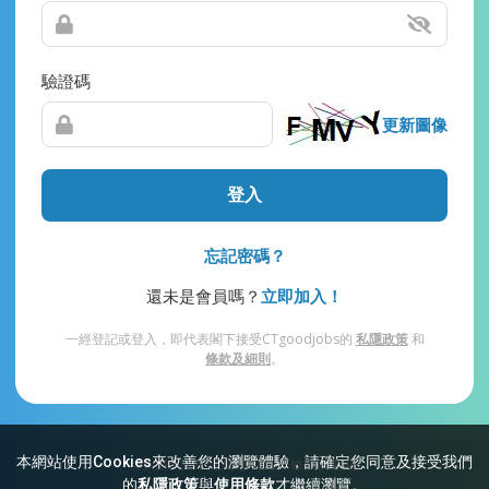
驗證碼
更新圖像
登入
忘記密碼？
還未是會員嗎？
立即加入！
一經登記或登入，即代表閣下接受CTgoodjobs的
私隱政策
和
條款及細則
。
本網站使用Cookies來改善您的瀏覽體驗，請確定您同意及接受我們
網站索引
常見問題
私隱
條款及細則
的
私隱政策
與
使用條款
才繼續瀏覽。