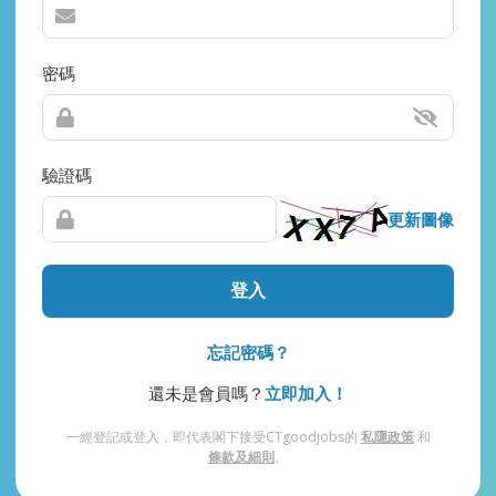
密碼
驗證碼
更新圖像
登入
忘記密碼？
還未是會員嗎？
立即加入！
一經登記或登入，即代表閣下接受CTgoodjobs的
私隱政策
和
條款及細則
。