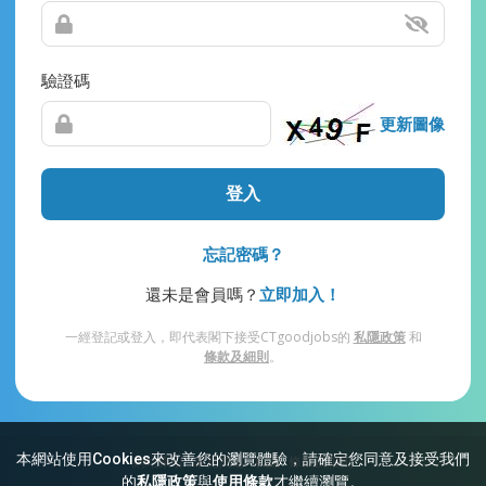
驗證碼
更新圖像
登入
忘記密碼？
還未是會員嗎？
立即加入！
一經登記或登入，即代表閣下接受CTgoodjobs的
私隱政策
和
條款及細則
。
本網站使用Cookies來改善您的瀏覽體驗，請確定您同意及接受我們
網站索引
常見問題
私隱
條款及細則
的
私隱政策
與
使用條款
才繼續瀏覽。