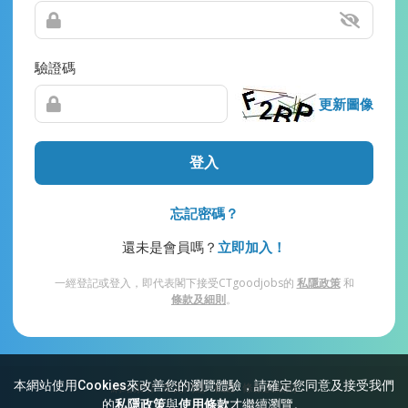
驗證碼
更新圖像
登入
忘記密碼？
還未是會員嗎？
立即加入！
一經登記或登入，即代表閣下接受CTgoodjobs的
私隱政策
和
條款及細則
。
本網站使用Cookies來改善您的瀏覽體驗，請確定您同意及接受我們
網站索引
常見問題
私隱
條款及細則
的
私隱政策
與
使用條款
才繼續瀏覽。