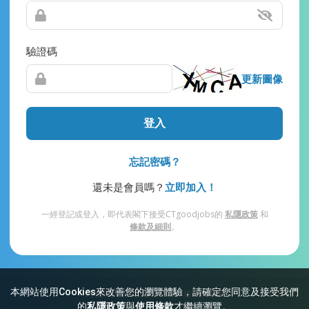
驗證碼
更新圖像
登入
忘記密碼？
還未是會員嗎？
立即加入！
一經登記或登入，即代表閣下接受CTgoodjobs的
私隱政策
和
條款及細則
。
本網站使用Cookies來改善您的瀏覽體驗，請確定您同意及接受我們
網站索引
常見問題
私隱
條款及細則
的
私隱政策
與
使用條款
才繼續瀏覽。