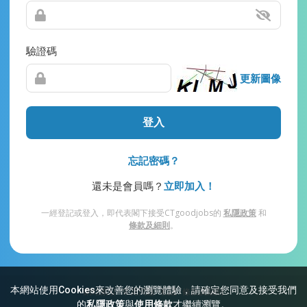
驗證碼
更新圖像
登入
忘記密碼？
還未是會員嗎？
立即加入！
一經登記或登入，即代表閣下接受CTgoodjobs的
私隱政策
和
條款及細則
。
本網站使用Cookies來改善您的瀏覽體驗，請確定您同意及接受我們
網站索引
常見問題
私隱
條款及細則
的
私隱政策
與
使用條款
才繼續瀏覽。