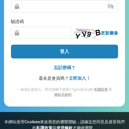
驗證碼
更新圖像
登入
忘記密碼？
還未是會員嗎？
立即加入！
一經登記或登入，即代表閣下接受CTgoodjobs的
私隱政策
和
條款及細則
。
本網站使用Cookies來改善您的瀏覽體驗，請確定您同意及接受我們
網站索引
常見問題
私隱
條款及細則
的
私隱政策
與
使用條款
才繼續瀏覽。