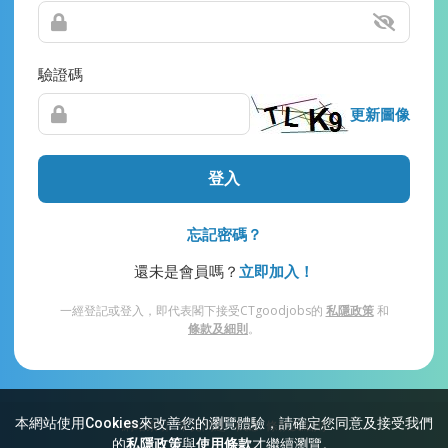
驗證碼
更新圖像
登入
忘記密碼？
還未是會員嗎？
立即加入！
一經登記或登入，即代表閣下接受CTgoodjobs的
私隱政策
和
條款及細則
。
本網站使用Cookies來改善您的瀏覽體驗，請確定您同意及接受我們
網站索引
常見問題
私隱
條款及細則
的
私隱政策
與
使用條款
才繼續瀏覽。