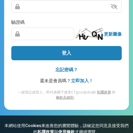
驗證碼
更新圖像
登入
忘記密碼？
還未是會員嗎？
立即加入！
一經登記或登入，即代表閣下接受CTgoodjobs的
私隱政策
和
條款及細則
。
本網站使用Cookies來改善您的瀏覽體驗，請確定您同意及接受我們
網站索引
常見問題
私隱
條款及細則
的
私隱政策
與
使用條款
才繼續瀏覽。