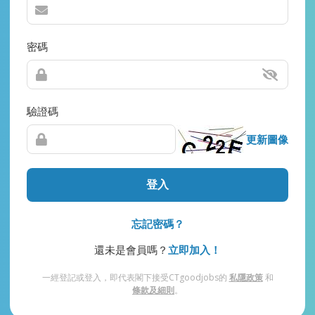
密碼
驗證碼
更新圖像
登入
忘記密碼？
還未是會員嗎？
立即加入！
一經登記或登入，即代表閣下接受CTgoodjobs的
私隱政策
和
條款及細則
。