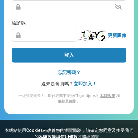
驗證碼
更新圖像
登入
忘記密碼？
還未是會員嗎？
立即加入！
一經登記或登入，即代表閣下接受CTgoodjobs的
私隱政策
和
條款及細則
。
本網站使用Cookies來改善您的瀏覽體驗，請確定您同意及接受我們
網站索引
常見問題
私隱
條款及細則
的
私隱政策
與
使用條款
才繼續瀏覽。