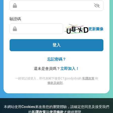
驗證碼
更新圖像
登入
忘記密碼？
還未是會員嗎？
立即加入！
一經登記或登入，即代表閣下接受CTgoodjobs的
私隱政策
和
條款及細則
。
本網站使用Cookies來改善您的瀏覽體驗，請確定您同意及接受我們
網站索引
常見問題
私隱
條款及細則
的
私隱政策
與
使用條款
才繼續瀏覽。