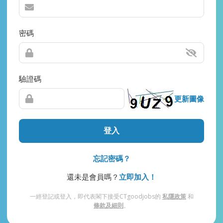
密碼
驗證碼
更新圖像
登入
忘記密碼？
還未是會員嗎？
立即加入！
一經登記或登入，即代表閣下接受CTgoodjobs的
私隱政策
和
條款及細則
。