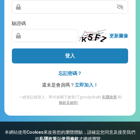
驗證碼
更新圖像
登入
忘記密碼？
還未是會員嗎？
立即加入！
一經登記或登入，即代表閣下接受CTgoodjobs的
私隱政策
和
條款及細則
。
本網站使用Cookies來改善您的瀏覽體驗，請確定您同意及接受我們
網站索引
常見問題
私隱
條款及細則
的
私隱政策
與
使用條款
才繼續瀏覽。