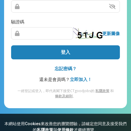
驗證碼
更新圖像
登入
忘記密碼？
還未是會員嗎？
立即加入！
一經登記或登入，即代表閣下接受CTgoodjobs的
私隱政策
和
條款及細則
。
本網站使用Cookies來改善您的瀏覽體驗，請確定您同意及接受我們
網站索引
常見問題
私隱
條款及細則
的
私隱政策
與
使用條款
才繼續瀏覽。