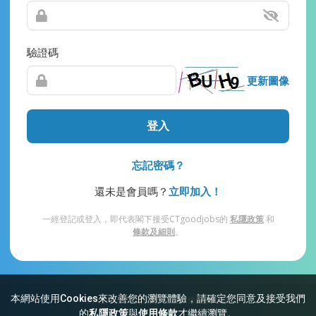
驗證碼
更新圖像
登入
忘記密碼？
還未是會員嗎？
立即加入！
一經登記或登入，即代表閣下接受CTgoodjobs的
私隱政策
和
條款及細則
。
本網站使用Cookies來改善您的瀏覽體驗，請確定您同意及接受我們
網站索引
常見問題
私隱
條款及細則
的
私隱政策
與
使用條款
才繼續瀏覽。