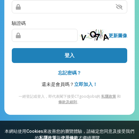
驗證碼
更新圖像
登入
忘記密碼？
還未是會員嗎？
立即加入！
一經登記或登入，即代表閣下接受CTgoodjobs的
私隱政策
和
條款及細則
。
本網站使用Cookies來改善您的瀏覽體驗，請確定您同意及接受我們
網站索引
常見問題
私隱
條款及細則
的
私隱政策
與
使用條款
才繼續瀏覽。