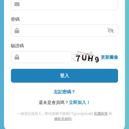
密碼
驗證碼
更新圖像
登入
忘記密碼？
還未是會員嗎？
立即加入！
一經登記或登入，即代表閣下接受CTgoodjobs的
私隱政策
和
條款及細則
。