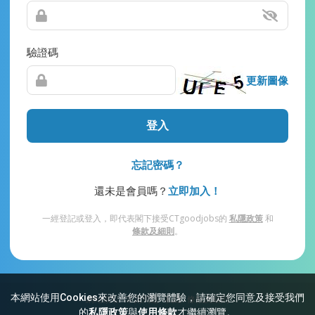
驗證碼
更新圖像
登入
忘記密碼？
還未是會員嗎？
立即加入！
一經登記或登入，即代表閣下接受CTgoodjobs的
私隱政策
和
條款及細則
。
本網站使用Cookies來改善您的瀏覽體驗，請確定您同意及接受我們
網站索引
常見問題
私隱
條款及細則
的
私隱政策
與
使用條款
才繼續瀏覽。