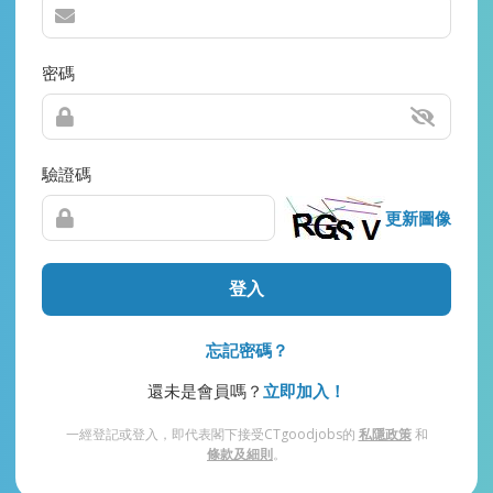
密碼
驗證碼
更新圖像
登入
忘記密碼？
還未是會員嗎？
立即加入！
一經登記或登入，即代表閣下接受CTgoodjobs的
私隱政策
和
條款及細則
。