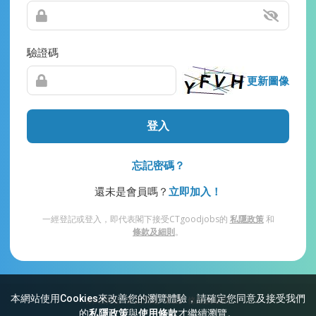
驗證碼
更新圖像
登入
忘記密碼？
還未是會員嗎？
立即加入！
一經登記或登入，即代表閣下接受CTgoodjobs的
私隱政策
和
條款及細則
。
本網站使用Cookies來改善您的瀏覽體驗，請確定您同意及接受我們
網站索引
常見問題
私隱
條款及細則
的
私隱政策
與
使用條款
才繼續瀏覽。