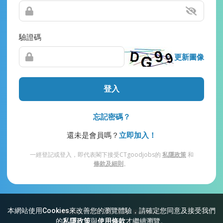
驗證碼
更新圖像
登入
忘記密碼？
還未是會員嗎？
立即加入！
一經登記或登入，即代表閣下接受CTgoodjobs的
私隱政策
和
條款及細則
。
本網站使用Cookies來改善您的瀏覽體驗，請確定您同意及接受我們
網站索引
常見問題
私隱
條款及細則
的
私隱政策
與
使用條款
才繼續瀏覽。