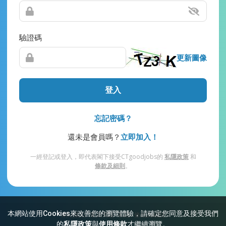
驗證碼
更新圖像
登入
忘記密碼？
還未是會員嗎？
立即加入！
一經登記或登入，即代表閣下接受CTgoodjobs的
私隱政策
和
條款及細則
。
本網站使用Cookies來改善您的瀏覽體驗，請確定您同意及接受我們
網站索引
常見問題
私隱
條款及細則
的
私隱政策
與
使用條款
才繼續瀏覽。