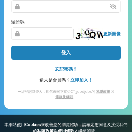
驗證碼
更新圖像
登入
忘記密碼？
還未是會員嗎？
立即加入！
一經登記或登入，即代表閣下接受CTgoodjobs的
私隱政策
和
條款及細則
。
本網站使用Cookies來改善您的瀏覽體驗，請確定您同意及接受我們
網站索引
常見問題
私隱
條款及細則
的
私隱政策
與
使用條款
才繼續瀏覽。