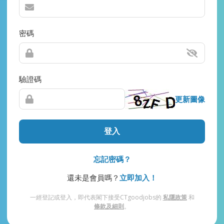
密碼
驗證碼
更新圖像
登入
忘記密碼？
還未是會員嗎？
立即加入！
一經登記或登入，即代表閣下接受CTgoodjobs的
私隱政策
和
條款及細則
。