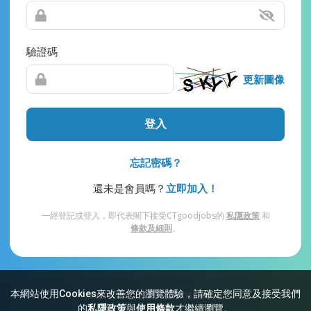
驗證碼
更新圖像
登入
忘記密碼？
還未是會員嗎？
立即加入！
一經登記或登入，即代表閣下接受CTgoodjobs的
私隱政策
和
條款及細則
。
本網站使用Cookies來改善您的瀏覽體驗，請確定您同意及接受我們
網站索引
常見問題
私隱
條款及細則
的
私隱政策
與
使用條款
才繼續瀏覽。