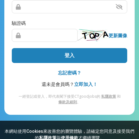
驗證碼
更新圖像
登入
忘記密碼？
還未是會員嗎？
立即加入！
一經登記或登入，即代表閣下接受CTgoodjobs的
私隱政策
和
條款及細則
。
本網站使用Cookies來改善您的瀏覽體驗，請確定您同意及接受我們
網站索引
常見問題
私隱
條款及細則
的
私隱政策
與
使用條款
才繼續瀏覽。