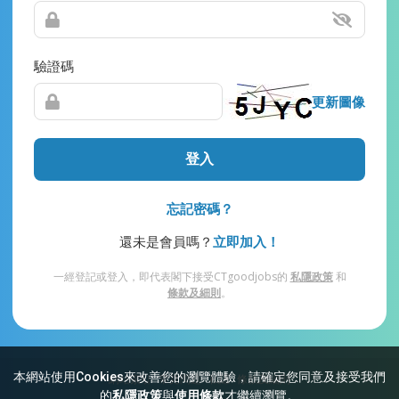
驗證碼
更新圖像
登入
忘記密碼？
還未是會員嗎？
立即加入！
一經登記或登入，即代表閣下接受CTgoodjobs的
私隱政策
和
條款及細則
。
本網站使用Cookies來改善您的瀏覽體驗，請確定您同意及接受我們
網站索引
常見問題
私隱
條款及細則
的
私隱政策
與
使用條款
才繼續瀏覽。