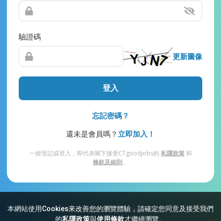
驗證碼
更新圖像
登入
忘記密碼？
還未是會員嗎？
立即加入！
一經登記或登入，即代表閣下接受CTgoodjobs的
私隱政策
和
條款及細則
。
本網站使用Cookies來改善您的瀏覽體驗，請確定您同意及接受我們
網站索引
常見問題
私隱
條款及細則
的
私隱政策
與
使用條款
才繼續瀏覽。