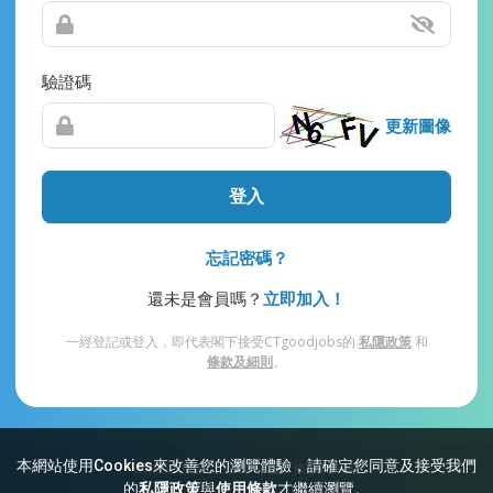
驗證碼
更新圖像
登入
忘記密碼？
還未是會員嗎？
立即加入！
一經登記或登入，即代表閣下接受CTgoodjobs的
私隱政策
和
條款及細則
。
本網站使用Cookies來改善您的瀏覽體驗，請確定您同意及接受我們
網站索引
常見問題
私隱
條款及細則
的
私隱政策
與
使用條款
才繼續瀏覽。