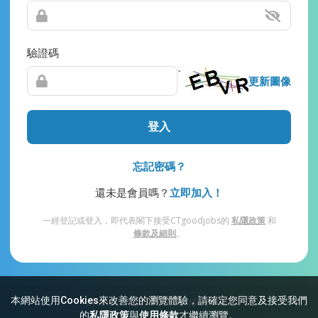
驗證碼
更新圖像
登入
忘記密碼？
還未是會員嗎？
立即加入！
一經登記或登入，即代表閣下接受CTgoodjobs的
私隱政策
和
條款及細則
。
本網站使用Cookies來改善您的瀏覽體驗，請確定您同意及接受我們
網站索引
常見問題
私隱
條款及細則
的
私隱政策
與
使用條款
才繼續瀏覽。