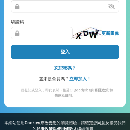
驗證碼
更新圖像
登入
忘記密碼？
還未是會員嗎？
立即加入！
一經登記或登入，即代表閣下接受CTgoodjobs的
私隱政策
和
條款及細則
。
本網站使用Cookies來改善您的瀏覽體驗，請確定您同意及接受我們
網站索引
常見問題
私隱
條款及細則
的
私隱政策
與
使用條款
才繼續瀏覽。