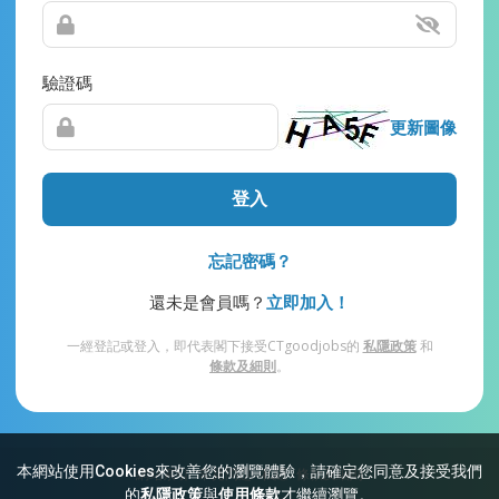
驗證碼
更新圖像
登入
忘記密碼？
還未是會員嗎？
立即加入！
一經登記或登入，即代表閣下接受CTgoodjobs的
私隱政策
和
條款及細則
。
本網站使用Cookies來改善您的瀏覽體驗，請確定您同意及接受我們
網站索引
常見問題
私隱
條款及細則
的
私隱政策
與
使用條款
才繼續瀏覽。