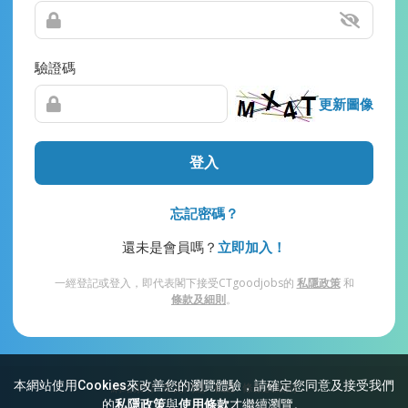
驗證碼
更新圖像
登入
忘記密碼？
還未是會員嗎？
立即加入！
一經登記或登入，即代表閣下接受CTgoodjobs的
私隱政策
和
條款及細則
。
本網站使用Cookies來改善您的瀏覽體驗，請確定您同意及接受我們
網站索引
常見問題
私隱
條款及細則
的
私隱政策
與
使用條款
才繼續瀏覽。