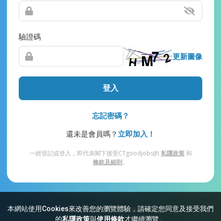
驗證碼
更新圖像
登入
忘記密碼？
還未是會員嗎？
立即加入！
一經登記或登入，即代表閣下接受CTgoodjobs的
私隱政策
和
條款及細則
。
本網站使用Cookies來改善您的瀏覽體驗，請確定您同意及接受我們
網站索引
常見問題
私隱
條款及細則
的
私隱政策
與
使用條款
才繼續瀏覽。