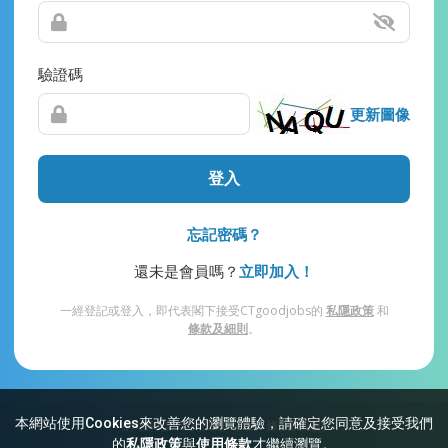
驗證碼
更新圖像
登入
忘記密碼？
還未是會員嗎？
立即加入！
一經登記或登入，即代表閣下接受CTgoodjobs的
私隱政策
和
條款及細則
。
本網站使用Cookies來改善您的瀏覽體驗，請確定您同意及接受我們
網站索引
常見問題
私隱
條款及細則
的
私隱政策
與
使用條款
才繼續瀏覽。