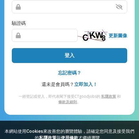
驗證碼
更新圖像
登入
忘記密碼？
還未是會員嗎？
立即加入！
一經登記或登入，即代表閣下接受CTgoodjobs的
私隱政策
和
條款及細則
。
本網站使用Cookies來改善您的瀏覽體驗，請確定您同意及接受我們
網站索引
常見問題
私隱
條款及細則
的
私隱政策
與
使用條款
才繼續瀏覽。